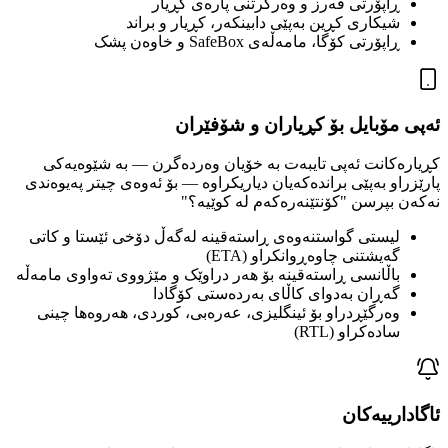
ڕاپۆرتی قەرز و وەرگرتنی پارەی کڕیار
شیکاری کڕین بەپێی دابینکەر، کڕیار و براند
ڕاپۆرتی کۆگا، مامەڵەی SafeBox و خاوەن پشک
ئەپی مۆبایل بۆ کڕیاران و شۆفێران
کڕیارەکانت ئەپی تایبەت بە خۆیان وەردەگرن — بە شێوەیەکی
پارێزراو بەپێی براندەکەیان دیاریکراوە — بۆ ئەوەی چیتر پەیوەندی
نەکەن بپرسن "کۆنتێنەرەکەم لە کوێیە؟"
لیستی گواستنەوەی ڕاستەقینە لەگەڵ دۆخی ئێستا و کاتی
گەیشتنی چاوەڕوانکراو (ETA)
باڵانسی ڕاستەقینە بۆ هەر دراوێک و مێژووی تەواوی مامەڵە
گەڕان بەدوای کاڵای بەردەستی کۆگادا
وەرگێڕدراو بۆ ئینگلیزی، عەرەبی، کوردی، هەروەها چینی
سادەکراو (RTL)
ئاگادارییەکان