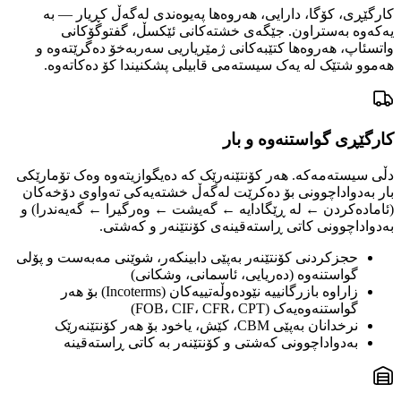
کارگێڕی، کۆگا، دارایی، هەروەها پەیوەندی لەگەڵ کڕیار — بە
یەکەوە بەستراون. جێگەی خشتەکانی ئێکسڵ، گفتوگۆکانی
واتسئاپ، هەروەها کتێبەکانی ژمێریاریی سەربەخۆ دەگرێتەوە و
هەموو شتێک لە یەک سیستەمی قابیلی پشکنیندا کۆ دەکاتەوە.
کارگێڕی گواستنەوە و بار
دڵی سیستەمەکە. هەر کۆنتێنەرێک کە دەیگوازیتەوە وەک تۆمارێکی
بار بەدواداچوونی بۆ دەکرێت لەگەڵ خشتەیەکی تەواوی دۆخەکان
(ئامادەکردن ← لە ڕێگادایە ← گەیشت ← وەرگیرا ← گەیەندرا) و
بەدواداچوونی کاتی ڕاستەقینەی کۆنتێنەر و کەشتی.
حجزکردنی کۆنتێنەر بەپێی دابینکەر، شوێنی مەبەست و پۆلی
گواستنەوە (دەریایی، ئاسمانی، وشکانی)
زاراوە بازرگانییە نێودەوڵەتییەکان (Incoterms) بۆ هەر
گواستنەوەیەک (FOB، CIF، CFR، CPT)
نرخدانان بەپێی CBM، کێش، یاخود بۆ هەر کۆنتێنەرێک
بەدواداچوونی کەشتی و کۆنتێنەر بە کاتی ڕاستەقینە