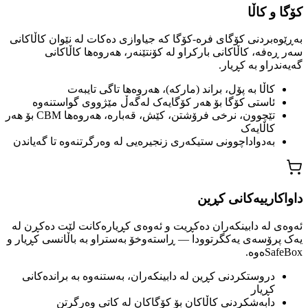
کۆگا و کاڵا
بەڕێوەبردنی کۆگای فرە-کۆگا کە جیاوازی دەکات لە نێوان کاڵاکانی
سەر ڕەفە، کاڵاکانی بارکراو لە کۆنتێنەر، هەروەها کاڵاکانی
گەیەندراو بە کڕیار.
کاڵا بە پۆل، براند (مارکە)، هەروەها تاگی تایبەت
ئاستی کۆگا بۆ هەر کۆگایەک لەگەڵ مێژووی گواستنەوە
تێچوون، نرخی فرۆشتن، کێش، قەبارە، هەروەها CBM بۆ هەر
کاڵایەک
بەدواداچوونی ستیکەری زنجیرەیی لە وەرگرتنەوە تا گەیاندن
داواکارییەکانی کڕین
ئەوەی لە دابینکەران دەکڕیت و ئەوەی کڕیارەکانت لێت دەکڕن لە
یەک پرۆسەی یەکگرتوودا — ڕاستەوخۆ بەستراو بە باڵانسی کڕیار و
SafeBoxەوە.
دروستکردنی کڕین لە دابینکەران، بەستنەوە بە براندەکانی
کڕیار
دابەشکردنی کاڵاکان بۆ کۆگاکان لە کاتی وەرگرتن