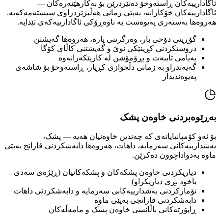
ئاگادارییەکان ڕاستەوخۆ دەنێردرێن بۆ بەکارهێنەرەکان —
ئاگادارییەکان خۆکارانە، بەپێی زمانی هەڵبژێردراوی سیستەمەکەیە.
هەروەها بەستەری پەیوەست بە ناوەڕۆکی ئاگادارییەکەی تێدایە.
گۆڕینی دۆخی بار، وەرگرتنی پارە، هەروەها گەیشتن
دروستکردنی کڕینێکی نوێ و گەیشتنی کاڵای کۆگا
پەیامی تایبەت و پڕۆمۆشن لە کارپێکەرانەوە
گەیەندراو بە زمانی دڵخوازی کڕیار، ڕاستەوخۆ بۆ شاشەی
پەیوەندیدار
بەڕێوەبردنی خاوەن پشک
بۆ ئەو کۆمپانیایانەی کە چەندین خاوەنیان هەیە — پشک،
بەشدارییەکانی سەرمایە، داهات، هەروەها دابەشکردنی قازانج بەپێی
ماوە بەدواداچوون دەکرێن.
دیاریکردنی خاوەن پشکەکان و پشکەکانیان (ڕێژەی سەدی
یاخود بڕی دیاریکراو)
تۆمارکردنی بەشدارییەکانی سەرمایە و دابەشکردنی داهات
دابەشکردنی قازانجی بەپێی ماوە
ڕاپۆرتەکانی باڵانسی خاوەن پشک و مامەڵەکان