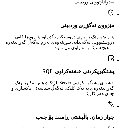
بەدواداچوونی وردبینی.
مێژووی نەگۆڕی وردبینی
هەر تۆمارێک زانیاری دروستکەر، گۆڕاو، هەروەها کاتی
دروستبوونی لەگەڵدایە. سڕینەوەی نەرم لەگەڵ گەڕاندنەوە
— هیچ شتێک بە تەواوی ون نابێت.
پشتگیریکردنی خشتەکراوی SQL
خشتەی پشتگیریکردنی SQL Server بۆ هەر بەکاربەرێک و
گەڕاندنەوەی بە یەک کلیک، لەگەڵ سیاسەتی پاکسازی و
logی هەر کارێک.
چوار زمان، پاڵپشتی ڕاست بۆ چەپ