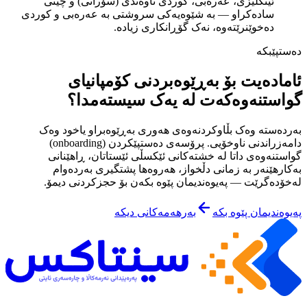
ئینگلیزی، عەرەبی، کوردی ناوەندی (سۆرانی) و چینی
سادەکراو — بە شێوەیەکی سروشتی بە عەرەبی و کوردی
دەخوێنرێتەوە، نەک گۆڕانکاری زیادە.
دەستپێبکە
ئامادەیت بۆ بەڕێوەبردنی کۆمپانیای
گواستنەوەکەت لە یەک سیستەمدا؟
بەردەستە وەک بڵاوکردنەوەی هەوری بەڕێوەبراو یاخود وەک
دامەزراندنی ناوخۆیی. پرۆسەی دەستپێکردن (onboarding)
گواستنەوەی داتا لە خشتەکانی ئێکسڵی ئێستاتان، ڕاهێنانی
بەکارهێنەر بە زمانی دڵخواز، هەروەها پشتگیری بەردەوام
لەخۆدەگرێت — پەیوەندیمان پێوە بکەن بۆ حجزکردنی دیمۆ.
پەیوەندیمان پێوە بکە
بەرهەمەکانی دیکە