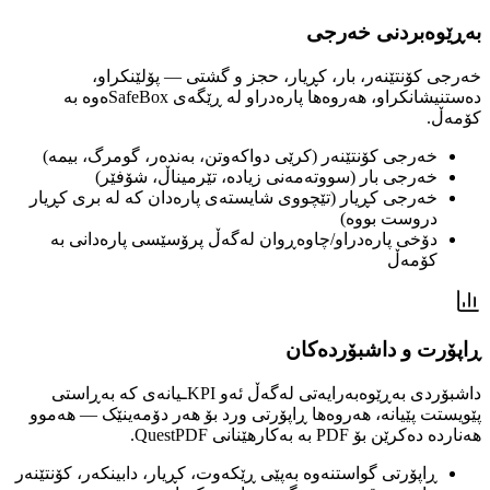
بەڕێوەبردنی خەرجی
خەرجی کۆنتێنەر، بار، کڕیار، حجز و گشتی — پۆلێنکراو،
دەستنیشانکراو، هەروەها پارەدراو لە ڕێگەی SafeBoxەوە بە
کۆمەڵ.
خەرجی کۆنتێنەر (کرێی دواکەوتن، بەندەر، گومرگ، بیمە)
خەرجی بار (سووتەمەنی زیادە، تێرمیناڵ، شۆفێر)
خەرجی کڕیار (تێچووی شایستەی پارەدان کە لە بری کڕیار
دروست بووە)
دۆخی پارەدراو/چاوەڕوان لەگەڵ پرۆسێسی پارەدانی بە
کۆمەڵ
ڕاپۆرت و داشبۆردەکان
داشبۆردی بەڕێوەبەرایەتی لەگەڵ ئەو KPIـیانەی کە بەڕاستی
پێویستت پێیانە، هەروەها ڕاپۆرتی ورد بۆ هەر دۆمەینێک — هەموو
هەناردە دەکرێن بۆ PDF بە بەکارهێنانی QuestPDF.
ڕاپۆرتی گواستنەوە بەپێی ڕێکەوت، کڕیار، دابینکەر، کۆنتێنەر