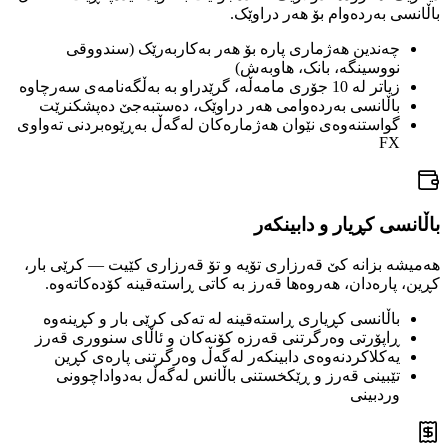
باڵانسی بەردەوام بۆ هەر دراوێک.
چەندین هەژماری پارە بۆ هەر بەکاربەرێک (سندووقی
نووسینگە، بانک، هاوبەش)
زیاتر لە 10 جۆری مامەڵە، گرێدراو بە بەڵگەنامەی سەرچاوە
باڵانسی بەردەوامی هەر دراوێک، دەستبەجێ دەپشکنرێت
گواستنەوەی نێوان هەژمارەکان لەگەڵ بەڕێوەبردنی تەواوی
FX
باڵانسی کڕیار و دابینکەر
هەمیشە بزانە کێ قەرزاری تۆیە و تۆ قەرزاری کێیت — کرێی بار،
کڕین، پارەدان، هەروەها قەرز بە کاتی ڕاستەقینە کۆدەکاتەوە.
باڵانسی کڕیاری ڕاستەقینە لە تەکی کرێی بار و کڕینەوە
ڕاپۆرتی وەرگرتنی قەرزە کۆنەکان و ئاڵای سنووری قەرز
یەکلاکردنەوەی دابینکەر لەگەڵ وەرگرتنی پارەی کڕین
تێبینی قەرز و ڕێکخستنی باڵانس لەگەڵ بەدواداچوونی
وردبینی