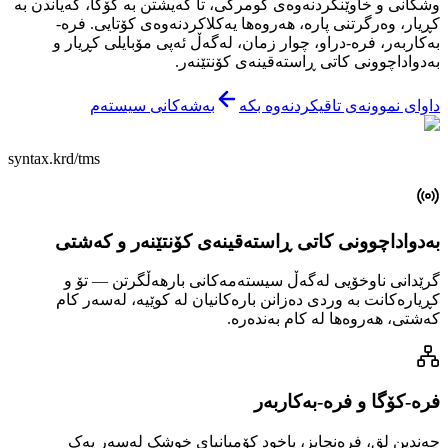
وشکانی و خاوێنکردنەوەی گومرگی، تا گەیشتن بە کۆگا، گەیاندن بە
کڕیار، وەرگرتنی پارە، هەروەها یەکلاکردنەوەی کۆتایی. فرە-
بەکاربەر، فرە-دراو، چوار زمان، لەگەڵ ئەپی مۆبایلی کڕیار و
بەدواداچوونی کاتی ڕاستەقینەی کۆنتێنەر.
داوای نموونەی تاقیکردنەوە بکە
بەشەکانی سیستەم
syntax.krd/tms
بەدواداچوونی کاتی ڕاستەقینەی کۆنتێنەر و کەشتی
گرێدانی ناوخۆیی لەگەڵ سیستەمەکانی بارهەڵگرتن — تۆ و
کڕیارەکانت بە وردی دەزانن بارەکانیان لە کوێیە، لەسەر کام
کەشتی، هەروەها لە کام بەندەرە.
فرە-کۆگا و فرە-بەکاربەر
چەندین لق، فرەنچایز، یاخود کۆمپانیای خوشک لەسەر یەک