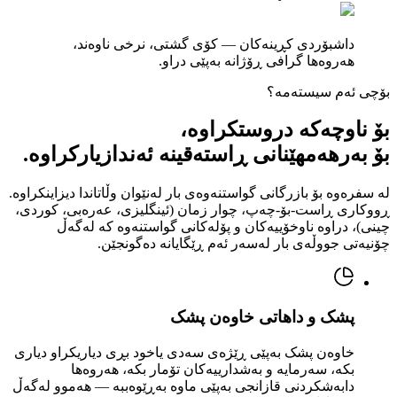
داشبۆردی کڕینەکان — کۆی گشتی، نرخی ناوەند،
هەروەها گرافی ڕۆژانە بەپێی دراو.
بۆچی ئەم سیستەمە؟
بۆ ناوچەکە دروستکراوە،
بۆ بەرهەمهێنانی ڕاستەقینە ئەندازیارکراوە.
لە سفرەوە بۆ بازرگانی گواستنەوەی بار لەنێوان وڵاتاندا دیزاینکراوە.
ڕووکاری ڕاست-بۆ-چەپ، چوار زمان (ئینگلیزی، عەرەبی، کوردی،
چینی)، دراوە ناوخۆییەکان و پۆلەکانی گواستنەوە کە لەگەڵ
چۆنیەتی جووڵەی بار لەسەر ئەم ڕێگایانە دەگونجێن.
پشک و داهاتی خاوەن پشک
خاوەن پشک بەپێی ڕێژەی سەدی یاخود بڕی دیاریکراو دیاری
بکە، سەرمایە و بەشدارییەکان تۆمار بکە، هەروەها
دابەشکردنی قازانجی بەپێی ماوە بەڕێوەببە — هەموو لەگەڵ