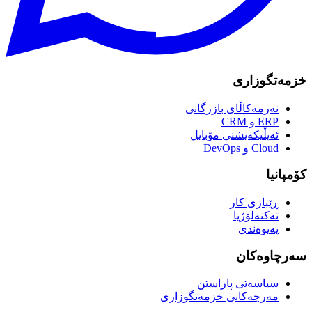
خزمەتگوزاری
نەرمەکاڵای بازرگانی
ERP و CRM
ئەپڵیکەیشنی مۆبایل
Cloud و DevOps
کۆمپانیا
ڕێبازی کار
تەکنەلۆژیا
پەیوەندی
سەرچاوەکان
سیاسەتی پاراستن
مەرجەکانی خزمەتگوزاری