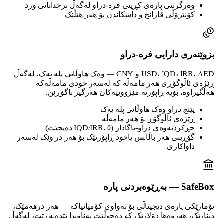
وەرگرتنی پارەی کڕینی فرە-دراو لەگەڵ نرخدانانی ورد
کۆنترۆڵی قازانج و داشکاندن بۆ هەر هێڵێک
بزوێنەری دارایی فرە-دراو
USD، IQD، IRR، AED و CNY — وەک هاوڵاتی پلە یەک، لەگەڵ
ڕێژەی ئاڵوگۆڕی هەر مامەڵە کە لەسەر خودی مامەڵەکە
هەڵگیراوە، بۆیە ڕاپۆرتە مێژووییەکان هەرگیز ناگۆڕێن.
پێنج دراو وەک هاوڵاتی پلە یەک
ڕێژەی ئاڵوگۆڕ بۆ هەر مامەڵە
خڕکردنەوەی دراو-ئاگادار (IQD/IRR: 0 دەیجێت)
گۆڕینی هەر باڵانس یاخود ڕاپۆرتێک بۆ هەر دراوێک لەسەر
داواکاری
SafeBox — بەڕێوەبردنی پارە
تۆمارێکی پارەی دیجیتاڵی بۆ تەواوی کۆمپانیاکە — هەر درهەمێک،
دینارێک، هەروەها دۆلارێک کە دەجوڵێت بەناویدا تێدەپەڕێت، لەگەڵ