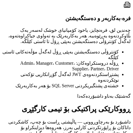
فرە-بەکاربەر و دەستگەیشتن
چەندین لق، فرەنچایز، یاخود کۆمپانیای خوشک لەسەر یەک
بڵاوکردنەوە بەڕێوەببە. هەر بەکاربەرێک بە تەواوی جیاکراوەتەوە،
لەگەڵ کۆنترۆڵی دەستگەیشتن بەپێی ڕۆڵ تا ئاستی کێڵگە.
کۆنترۆڵی دەستگەیشتن بەپێی ڕۆڵ لەگەڵ مۆڵەتەکانی ئاستی
کێڵگە
ڕۆڵە دروستکراوەکان: Admin، Manager، Customer،
Supplier، Partner، Driver
پشتڕاستکردنەوەی JWT لەگەڵ گۆڕانکاریی تۆکەنی
نوێکردنەوە
خشتەی پشتگیریکردنی SQL Server بۆ هەر بەکاربەرێک
گەشتێک بەناو داشبۆردەکەدا
ڕووکارێکی پراکتیکی بۆ تیمی کارگێڕی
داشبۆرد بۆ بەرچاوڕوونی — پاڵپشتی ڕاست بۆ چەپ، کاشکردنی
داتاکان بۆ ڕاپۆرتکردنی کارایی بەرز، هەروەها دیزاینکراو بۆ