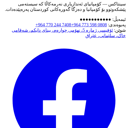
سینتاکس — کۆمپانیای ئەندازیاری نەرمەکاڵا کە سیستەمی
پێشکەوتوو بۆ کۆمپانیا و دەزگا گەورەکانی کوردستان پەرەپێدەدات.
ئیمەیڵ:
●●●●●●●●●●●
پەیوەندی:
+964 773 598 0808
+964 770 244 7408
شوێن:
ئۆفیسی ژمارە 5، نهۆمی چوارەم، بینای دایکم، شەقامی
خاک، سلێمانی، عێراق