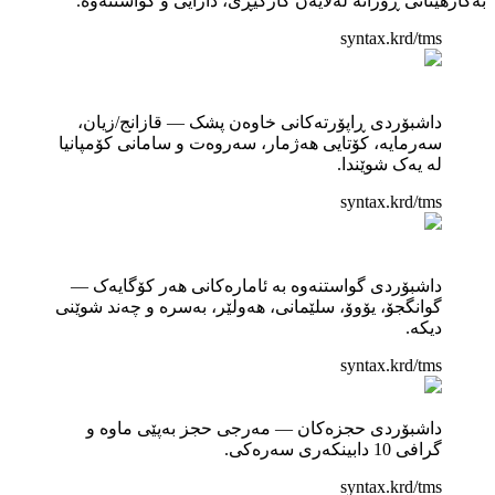
بەکارهێنانی ڕۆژانە لەلایەن کارگێڕی، دارایی و گواستنەوە.
syntax.krd/tms
داشبۆردی ڕاپۆرتەکانی خاوەن پشک — قازانج/زیان،
سەرمایە، کۆتایی هەژمار، سەروەت و سامانی کۆمپانیا
لە یەک شوێندا.
syntax.krd/tms
داشبۆردی گواستنەوە بە ئامارەکانی هەر کۆگایەک —
گوانگجۆ، یۆوۆ، سلێمانی، هەولێر، بەسرە و چەند شوێنی
دیکە.
syntax.krd/tms
داشبۆردی حجزەکان — مەرجی حجز بەپێی ماوە و
گرافی 10 دابینکەری سەرەکی.
syntax.krd/tms