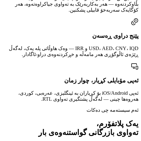
بڵاوکردنەوە — هەر بەکاربەرێک بە تەواوی جیاکراوەتەوە، هەر
کۆگایەک سەربەخۆ قابیلی پشکنین.
پێنج دراوی ڕەسەن
USD، AED، CNY، IQD و IRR — وەک هاوڵاتی پلە یەک، لەگەڵ
ڕێژەی ئاڵوگۆڕی هەر مامەڵە و خڕکردنەوەی دراو-ئاگادار.
ئەپی مۆبایلی کڕیار، چوار زمان
ئەپی iOS/Android بۆ کڕیاران بە ئینگلیزی، عەرەبی، کوردی،
هەروەها چینی — لەگەڵ پشتگیری تەواوی RTL.
ئەم سیستەمە چی دەکات
یەک پلاتفۆرم،
تەواوی بازرگانی گواستنەوەی بار