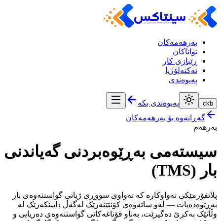
بەرهەمەکان
تواناکان
ڕێبازی کار
تەکنەلۆژیا
پەیوەندی
پەیوەندی بکە
ckb
گەڕانەوە بۆ بەرهەمەکان
بەرهەم
سیستەمی بەڕێوەبردنی گەیاندنی
بار (TMS)
پلاتفۆرمێکی تەواوکارە کە تەواوی سووڕی ژیانی گواستنەوەی بار
بەڕێوەدەبات — لەو ساتەوەی کۆنتێنەرێک لەگەڵ دابینکەرێک لە
وڵاتێک بەکرێ دەگیرێت، بەناو قۆناغەکانی گواستنەوەی دەریایی و